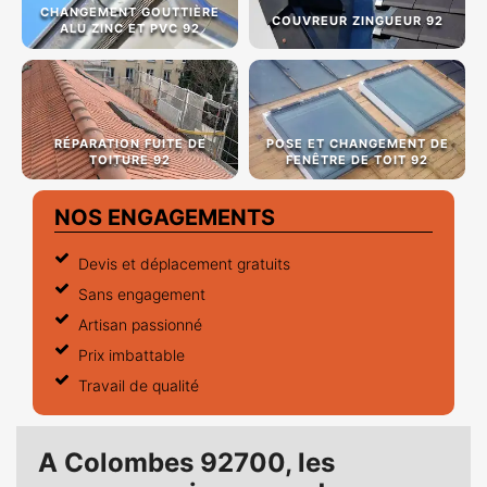
CHANGEMENT GOUTTIÈRE
COUVREUR ZINGUEUR 92
ALU ZINC ET PVC 92
RÉPARATION FUITE DE
POSE ET CHANGEMENT DE
TOITURE 92
FENÊTRE DE TOIT 92
NOS ENGAGEMENTS
Devis et déplacement gratuits
Sans engagement
Artisan passionné
Prix imbattable
Travail de qualité
A Colombes 92700, les